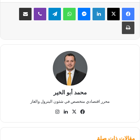
لينكدإن
ماسنجر
واتساب
تيلقرام
ڤايبر
مشاركة عبر البريد
طباعة
محمد أبو الخير
محرر اقتصادي متخصص في شئون البترول والغاز
‫X
فيسبوك
لينكدإن
انستقرام
مقالات ذات صلة