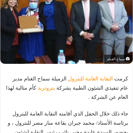
سماح الغنام
كرمت
النقابة العامة للبترول
الزميلة سماح الغنام مدير
عام تنفيذي الشئون الطبية بشركة
بتروتريد
كأم مثالية لهذا
العام عن الشركة .
جاء ذلك خلال الحفل الذي أقامته النقابة العامة للبترول
برئاسة الأستاذ/ محمد جبران بقاعة منار مصر للبترول ، و
بحضور السيدة عايدة محيي نائب رئيس النقابة لشئون