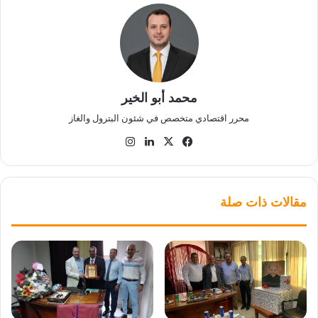
محمد أبو الخير
محرر اقتصادي متخصص في شئون البترول والغاز
‫X
فيسبوك
لينكدإن
انستقرام
مقالات ذات صلة