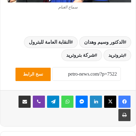
سماح الغنام
الدكتور وسيم وهدان
النقابة العامة للبترول
بتروتريد
شركة بتروتريد
نسخ الرابط
لينكدإن
ماسنجر
واتساب
تيلقرام
ڤايبر
مشاركة عبر البريد
طباعة