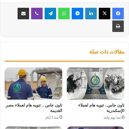
لينكدإن
ماسنجر
واتساب
تيلقرام
ڤايبر
مشاركة عبر البريد
طباعة
مقالات ذات صلة
تاون جاس.. تنويه هام لعملاء
تاون جاس .. تنويه هام لعملاء مصر
الإسكندرية
القديمة
منذ يوم واحد
منذ 3 أيام