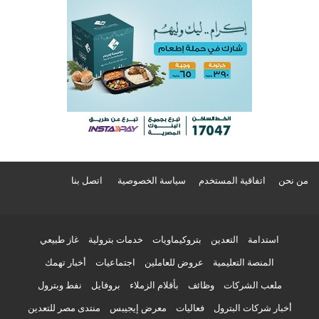
من نحن
اتفاقية المستخدم
سياسة الخصوصية
اتصل بنا
استدامة
التعدين
بتروكيماويات
خدمات بترولية
غاز طبيعي
المنصة التعليمية
عروض للعاملين
اجتماعيات
أخبار تهمك
ملعب الشركات
وظائف
بأقلام الزملاء
بروفايل
نفط وبترول
أخبار شركات البترول
فعاليات
معرض إيجيبس
منتدى مصر للتعدين