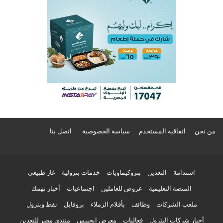
من نحن
اتفاقية المستخدم
سياسة الخصوصية
اتصل بنا
استدامة
التعدين
بتروكيماويات
خدمات بترولية
غاز طبيعي
المنصة التعليمية
عروض للعاملين
اجتماعيات
أخبار تهمك
ملعب الشركات
وظائف
بأقلام الزملاء
بروفايل
نفط وبترول
أخبار شركات البترول
فعاليات
معرض إيجيبس
منتدى مصر للتعدين