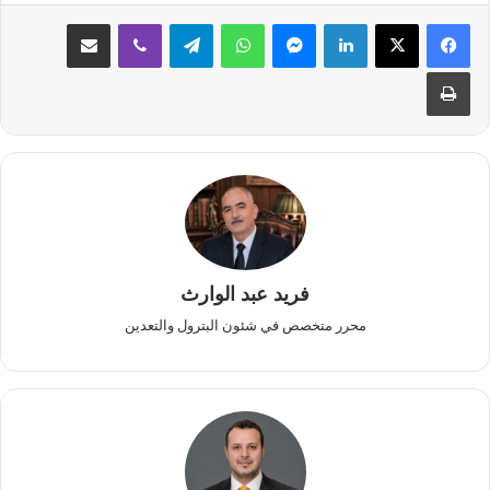
لينكدإن
ماسنجر
واتساب
تيلقرام
ڤايبر
مشاركة عبر البريد
طباعة
فريد عبد الوارث
محرر متخصص في شئون البترول والتعدين