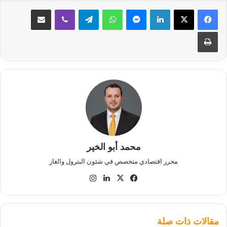
لينكدإن
ماسنجر
واتساب
تيلقرام
ڤايبر
مشاركة عبر البريد
طباعة
محمد أبو الخير
محرر اقتصادي متخصص في شئون البترول والغاز
‫X
فيسبوك
لينكدإن
انستقرام
مقالات ذات صلة