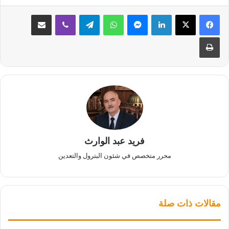
لينكدإن
ماسنجر
واتساب
تيلقرام
ڤايبر
مشاركة عبر البريد
طباعة
فريد عبد الوارث
محرر متخصص في شئون البترول والتعدين
مقالات ذات صلة