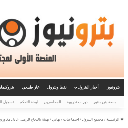
بترونيوز
أخبار البترول
نفط وبترول
غاز طبيعي
بتروكيما
منصة بترومنتور
دورات تدريبية
المحاضرين
لوحة التحكم
تسجيل ال
الرئيسية
/
مجتمع البترول
/
اجتماعيات
/
تهاني
/
تهنئة بالنجاح للزميل عادل مغاوري