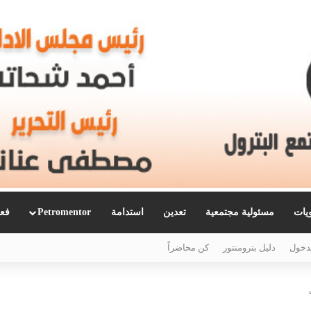
ويات
مسئولية مجتمعية
تعدين
استدامة
Petromentor
فعا
دخول
دليل بترومنتور
كن محاضراً