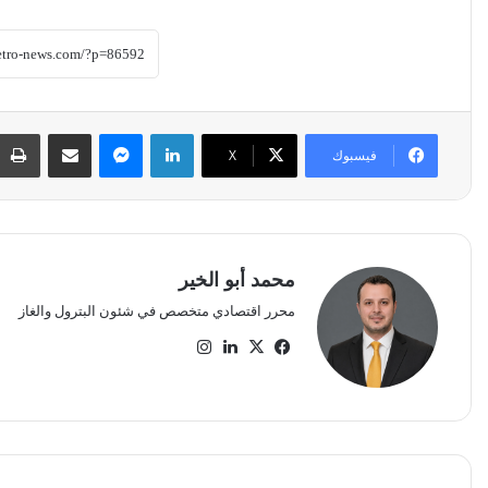
لينكدإن
ماسنجر
مشاركة عبر البريد
فيسبوك
‫X
محمد أبو الخير
محرر اقتصادي متخصص في شئون البترول والغاز
‫X
فيسبوك
لينكدإن
انستقرام