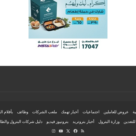
ية
عروض للعاملين
اجتماعيات
أخبار تهمك
ملعب الشركات
وظائف
بأقلام ال
لتعدين
وزارة البترول
أخبار بتروتريد
بترونيوز فيديو
دليل شركات البترول والط
ملخص
‫X
فيسبوك
‫YouTube
انستقرام