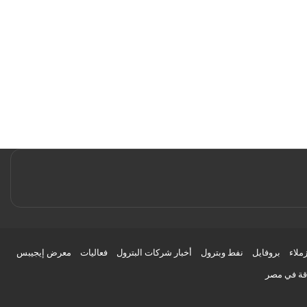
زملاء
بروفايل
نفط وبترول
أخبار شركات البترول
فعاليات
معرض إيجيبس
اقة في مصر