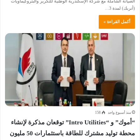
الصيانة الشاملة مع شركة الإسكندرية الوطنية للتكرير والبتروكيماويات
(أنربك) لمدة 3…
أكمل القراءة »
منذ أسبوع واحد
158
“أموك” و “Intro Utilities” توقعان مذكرة لإنشاء
محطة توليد مشترك للطاقة باستثمارات 50 مليون