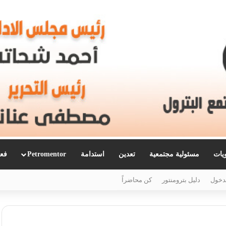
ويات
مسئولية مجتمعية
تعدين
استدامة
Petromentor
فعا
دخول
دليل بترومنتور
كن محاضراً