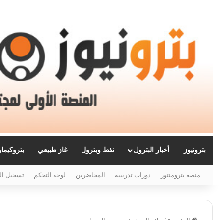
بترونيوز
أخبار البترول
نفط وبترول
غاز طبيعي
بتروكيما
منصة بترومنتور
دورات تدريبية
المحاضرين
لوحة التحكم
تسجيل ال