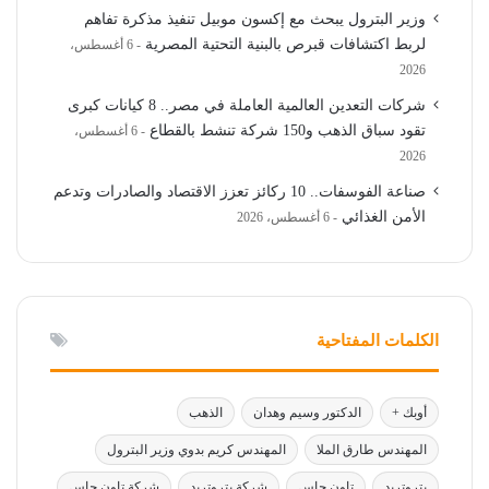
وزير البترول يبحث مع إكسون موبيل تنفيذ مذكرة تفاهم
لربط اكتشافات قبرص بالبنية التحتية المصرية
6 أغسطس،
2026
شركات التعدين العالمية العاملة في مصر.. 8 كيانات كبرى
تقود سباق الذهب و150 شركة تنشط بالقطاع
6 أغسطس،
2026
صناعة الفوسفات.. 10 ركائز تعزز الاقتصاد والصادرات وتدعم
الأمن الغذائي
6 أغسطس، 2026
الكلمات المفتاحية
أوبك +
الدكتور وسيم وهدان
الذهب
المهندس طارق الملا
المهندس كريم بدوي وزير البترول
بتروتريد
تاون جاس
شركة بتروتريد
شركة تاون جاس