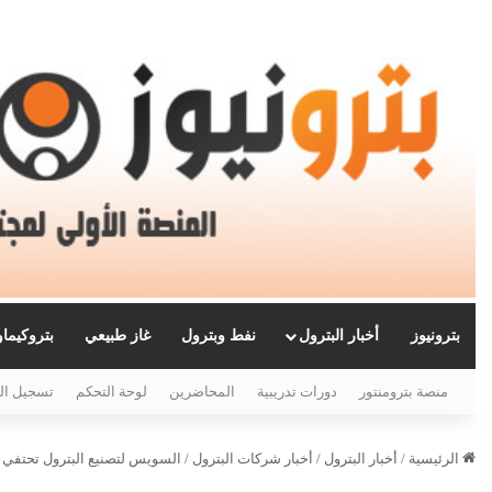
بترونيوز
أخبار البترول
نفط وبترول
غاز طبيعي
بتروكيما
منصة بترومنتور
دورات تدريبية
المحاضرين
لوحة التحكم
تسجيل ال
الرئيسية
/
أخبار البترول
/
أخبار شركات البترول
/
السويس لتصنيع البترول تحتفي بأب