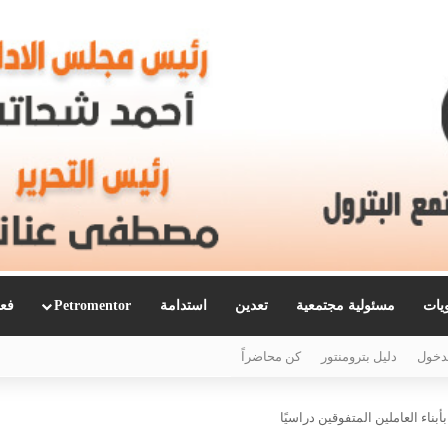
ويات
مسئولية مجتمعية
تعدين
استدامة
Petromentor
فعا
دخول
دليل بترومنتور
كن محاضراً
ناء العاملين المتفوقين دراسيًا