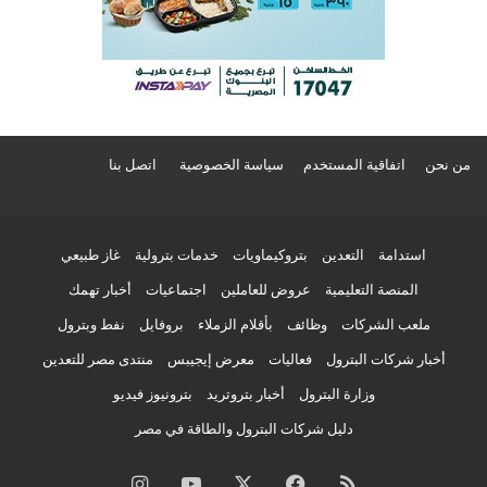
من نحن
اتفاقية المستخدم
سياسة الخصوصية
اتصل بنا
استدامة
التعدين
بتروكيماويات
خدمات بترولية
غاز طبيعي
المنصة التعليمية
عروض للعاملين
اجتماعيات
أخبار تهمك
ملعب الشركات
وظائف
بأقلام الزملاء
بروفايل
نفط وبترول
أخبار شركات البترول
فعاليات
معرض إيجيبس
منتدى مصر للتعدين
وزارة البترول
أخبار بتروتريد
بترونيوز فيديو
دليل شركات البترول والطاقة في مصر
ملخص
فيسبوك
‫X
‫YouTube
انستقرام