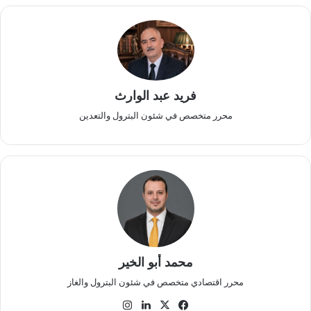
فريد عبد الوارث
محرر متخصص في شئون البترول والتعدين
محمد أبو الخير
محرر اقتصادي متخصص في شئون البترول والغاز
‫X
فيسبوك
لينكدإن
انستقرام