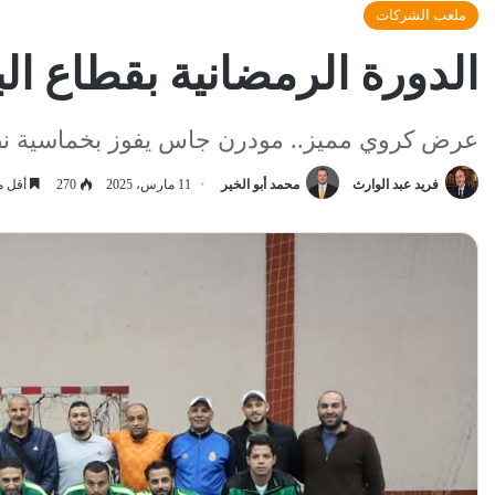
ملعب الشركات
الدورة الرمضانية بقطاع ا
عرض كروي مميز.. مودرن جاس يفوز بخماسية ن
فريد عبد الوارث
محمد أبو الخير
11 مارس، 2025
270
أقل م