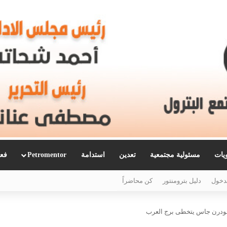
ويات
مسئولية مجتمعية
تعدين
استدامة
Petromentor
فعا
دخول
دليل بترومنتور
كن محاضراً
. مودرن جاس يتخطى برج العرب