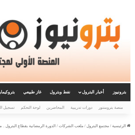
بترونيوز
أخبار البترول
نفط وبترول
غاز طبيعي
بتروكيما
منصة بترومنتور
دورات تدريبية
المحاضرين
لوحة التحكم
تسجيل ال
الرئيسية
/
مجتمع البترول
/
ملعب الشركات
/
الدورة الرمضانية بقطاع البترول .