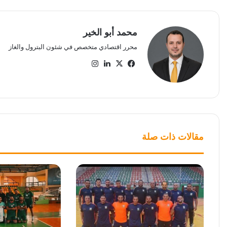
محمد أبو الخير
محرر اقتصادي متخصص في شئون البترول والغاز
‫X
فيسبوك
لينكدإن
انستقرام
مقالات ذات صلة