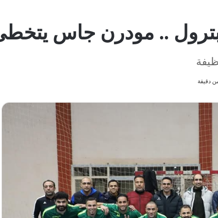
لبترول .. مودرن جاس يتخط
ظيفة
ن دقيقة