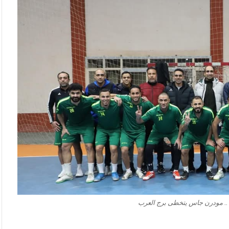
ل .. مودرن جاس يتخطى برج العرب