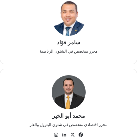
سامر فؤاد
محرر متخصص في الشئون الرياضية
محمد أبو الخير
محرر اقتصادي متخصص في شئون البترول والغاز
‫X
فيسبوك
لينكدإن
انستقرام