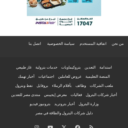
من نحن
اتفاقية المستخدم
سياسة الخصوصية
اتصل بنا
استدامة
التعدين
بتروكيماويات
خدمات بترولية
غاز طبيعي
المنصة التعليمية
عروض للعاملين
اجتماعيات
أخبار تهمك
ملعب الشركات
وظائف
بأقلام الزملاء
بروفايل
نفط وبترول
أخبار شركات البترول
فعاليات
معرض إيجيبس
منتدى مصر للتعدين
وزارة البترول
أخبار بتروتريد
بترونيوز فيديو
دليل شركات البترول والطاقة في مصر
ملخص
فيسبوك
‫X
‫YouTube
انستقرام