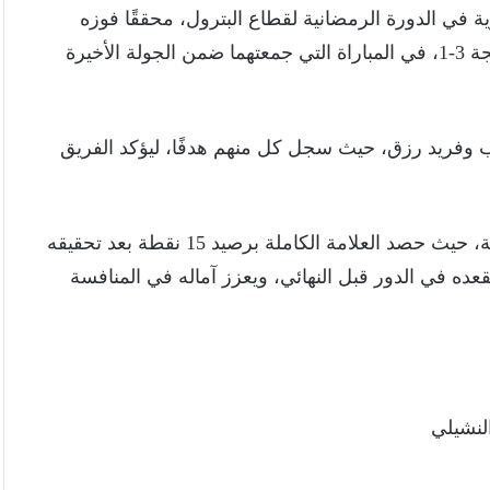
 في الدورة الرمضانية لقطاع البترول، محققًا فوزه
الخامس على التوالي، بعدما تغلب على نظيره أموك بنتيجة 3-1، في المباراة التي جمعتهما ضمن الجولة الأخيرة
وفريد رزق، حيث سجل كل منهم هدفًا، ليؤكد الفريق
وبهذا الفوز، يواصل بترومنت مسيرته الناجحة في البطولة، حيث حصد العلامة الكاملة برصيد 15 نقطة بعد تحقيقه
عده في الدور قبل النهائي، ويعزز آماله في المنافسة
لنشيلي