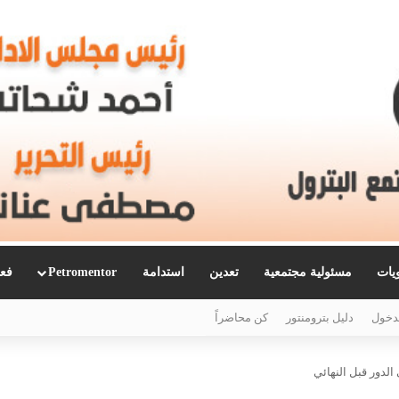
ويات
مسئولية مجتمعية
تعدين
استدامة
Petromentor
فعا
دخول
دليل بترومنتور
كن محاضراً
 الدور قبل النهائي