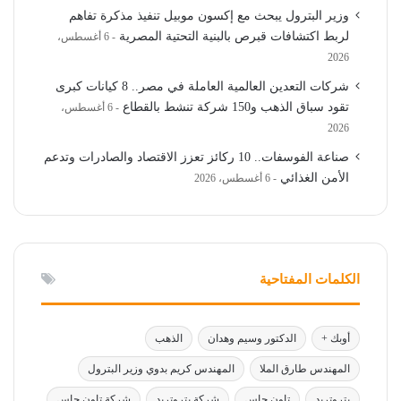
وزير البترول يبحث مع إكسون موبيل تنفيذ مذكرة تفاهم
لربط اكتشافات قبرص بالبنية التحتية المصرية
6 أغسطس،
2026
شركات التعدين العالمية العاملة في مصر.. 8 كيانات كبرى
تقود سباق الذهب و150 شركة تنشط بالقطاع
6 أغسطس،
2026
صناعة الفوسفات.. 10 ركائز تعزز الاقتصاد والصادرات وتدعم
الأمن الغذائي
6 أغسطس، 2026
الكلمات المفتاحية
أوبك +
الدكتور وسيم وهدان
الذهب
المهندس طارق الملا
المهندس كريم بدوي وزير البترول
بتروتريد
تاون جاس
شركة بتروتريد
شركة تاون جاس