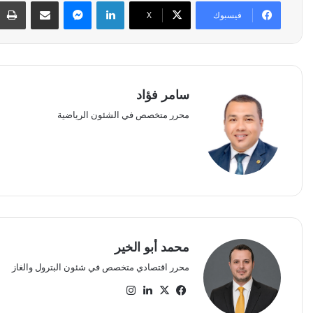
لينكدإن
ماسنجر
مشاركة عبر البريد
فيسبوك
‫X
سامر فؤاد
محرر متخصص في الشئون الرياضية
محمد أبو الخير
محرر اقتصادي متخصص في شئون البترول والغاز
‫X
فيسبوك
لينكدإن
انستقرام