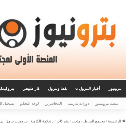
بترونيوز
أخبار البترول
نفط وبترول
غاز طبيعي
بتروكيما
منصة بترومنتور
دورات تدريبية
المحاضرين
لوحة التحكم
تسجيل ال
الرئيسية
/
مجتمع البترول
/
ملعب الشركات
/
بالعلامة الكاملة.. بترومنت تتأهل إلى