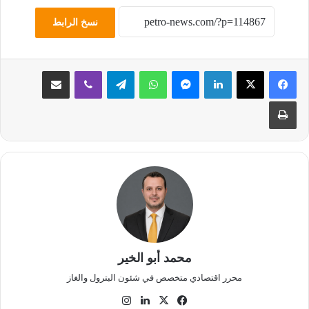
نسخ الرابط
لينكدإن
ماسنجر
واتساب
تيلقرام
ڤايبر
مشاركة عبر البريد
طباعة
محمد أبو الخير
محرر اقتصادي متخصص في شئون البترول والغاز
‫X
فيسبوك
لينكدإن
انستقرام