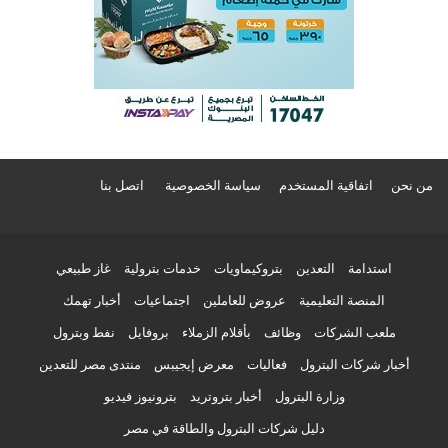
من نحن
اتفاقية المستخدم
سياسة الخصوصية
اتصل بنا
استدامة
التعدين
بتروكيماويات
خدمات بترولية
غاز طبيعي
المنصة التعليمية
عروض للعاملين
اجتماعيات
أخبار تهمك
ملعب الشركات
وظائف
بأقلام الزملاء
بروفايل
نفط وبترول
أخبار شركات البترول
فعاليات
معرض إيجيبس
منتدى مصر للتعدين
وزارة البترول
أخبار بتروتريد
بترونيوز فيديو
دليل شركات البترول والطاقة في مصر