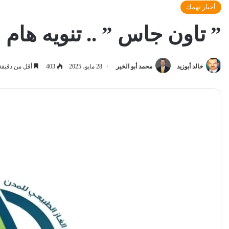
أخبار تهمك
” تاون جاس ” .. تنويه هام ل
خالد أبوزيد
محمد أبو الخير
28 مايو، 2025
403
أقل من دقيقة