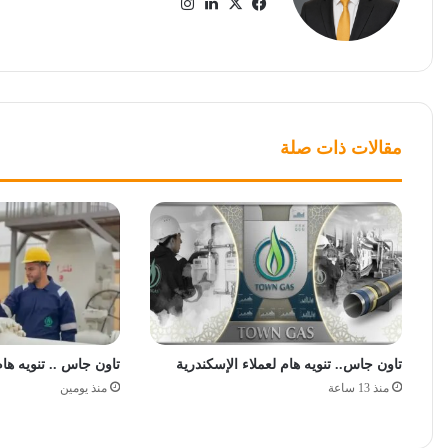
‫X
فيسبوك
لينكدإن
انستقرام
مقالات ذات صلة
تاون جاس.. تنويه هام لعملاء الإسكندرية
تاون جاس .. تنويه ها
منذ 13 ساعة
منذ يومين