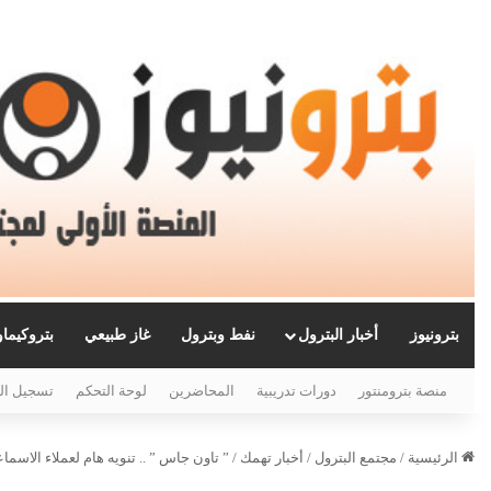
بترونيوز
أخبار البترول
نفط وبترول
غاز طبيعي
بتروكيما
منصة بترومنتور
دورات تدريبية
المحاضرين
لوحة التحكم
تسجيل ال
الرئيسية
/
مجتمع البترول
/
أخبار تهمك
/
” تاون جاس ” .. تنويه هام لعملاء الاسماع