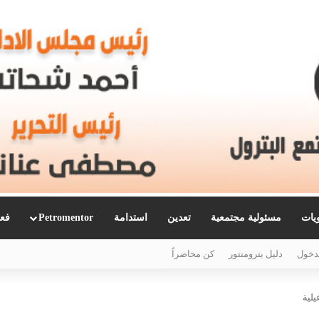
ويات
مسئولية مجتمعية
تعدين
استدامة
Petromentor
فعا
دخول
دليل بترومنتور
كن محاضراً
يلية