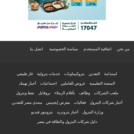
من نحن
اتفاقية المستخدم
سياسة الخصوصية
اتصل بنا
استدامة
التعدين
بتروكيماويات
خدمات بترولية
غاز طبيعي
المنصة التعليمية
عروض للعاملين
اجتماعيات
أخبار تهمك
ملعب الشركات
وظائف
بأقلام الزملاء
بروفايل
نفط وبترول
أخبار شركات البترول
فعاليات
معرض إيجيبس
منتدى مصر للتعدين
وزارة البترول
أخبار بتروتريد
بترونيوز فيديو
دليل شركات البترول والطاقة في مصر