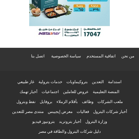
من نحن
اتفاقية المستخدم
سياسة الخصوصية
اتصل بنا
استدامة
التعدين
بتروكيماويات
خدمات بترولية
غاز طبيعي
المنصة التعليمية
عروض للعاملين
اجتماعيات
أخبار تهمك
ملعب الشركات
وظائف
بأقلام الزملاء
بروفايل
نفط وبترول
أخبار شركات البترول
فعاليات
معرض إيجيبس
منتدى مصر للتعدين
وزارة البترول
أخبار بتروتريد
بترونيوز فيديو
دليل شركات البترول والطاقة في مصر