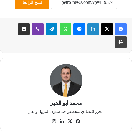
نسخ الرابط
لينكدإن
ماسنجر
واتساب
تيلقرام
ڤايبر
مشاركة عبر البريد
طباعة
محمد أبو الخير
محرر اقتصادي متخصص في شئون البترول والغاز
‫X
فيسبوك
لينكدإن
انستقرام