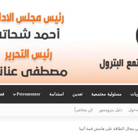
ويات
مسئولية مجتمعية
تعدين
استدامة
Petromentor
فعا
دخول
دليل بترومنتور
كن محاضراً
في مجال الطاقة على هامش قمة أثينا