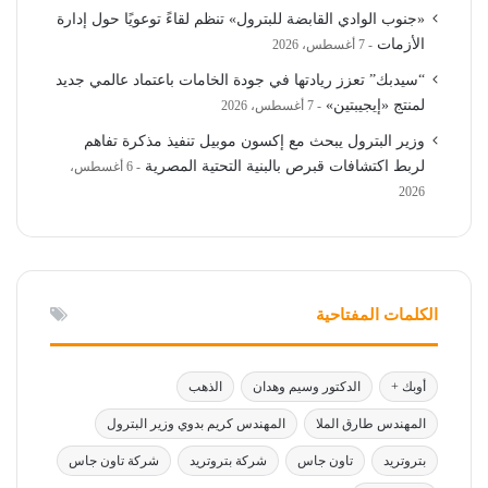
«جنوب الوادي القابضة للبترول» تنظم لقاءً توعويًا حول إدارة
الأزمات
7 أغسطس، 2026
“سيدبك” تعزز ريادتها في جودة الخامات باعتماد عالمي جديد
لمنتج «إيجيبتين»
7 أغسطس، 2026
وزير البترول يبحث مع إكسون موبيل تنفيذ مذكرة تفاهم
لربط اكتشافات قبرص بالبنية التحتية المصرية
6 أغسطس،
2026
الكلمات المفتاحية
أوبك +
الدكتور وسيم وهدان
الذهب
المهندس طارق الملا
المهندس كريم بدوي وزير البترول
بتروتريد
تاون جاس
شركة بتروتريد
شركة تاون جاس