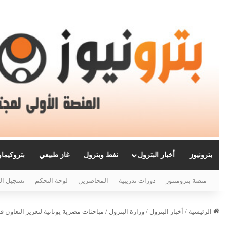
بترونيوز
أخبار البترول
نفط وبترول
غاز طبيعي
بتروكيما
منصة بترومنتور
دورات تدريبية
المحاضرين
لوحة التحكم
تسجيل ال
الرئيسية
/
أخبار البترول
/
وزارة البترول
/
مباحثات مصرية يونانية لتعزيز التعاون 