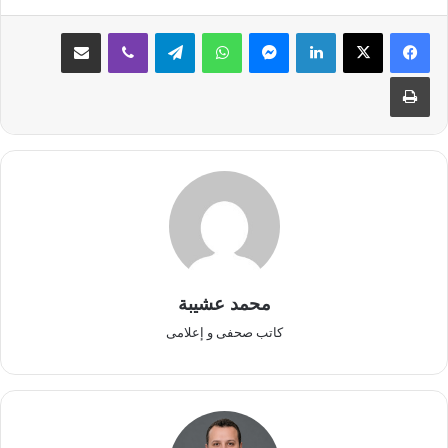
لينكدإن
ماسنجر
واتساب
تيلقرام
ڤايبر
مشاركة عبر البريد
طباعة
محمد عشيبة
كاتب صحفى و إعلامى