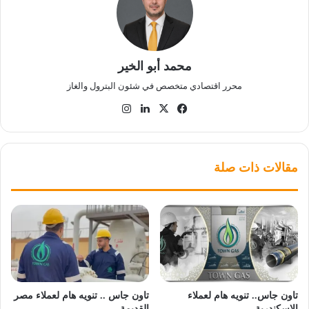
محمد أبو الخير
محرر اقتصادي متخصص في شئون البترول والغاز
‫X
فيسبوك
لينكدإن
انستقرام
مقالات ذات صلة
تاون جاس.. تنويه هام لعملاء
تاون جاس .. تنويه هام لعملاء مصر
الإسكندرية
القديمة