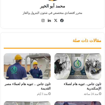
محمد أبو الخير
محرر اقتصادي متخصص في شئون البترول والغاز
‫X
فيسبوك
لينكدإن
انستقرام
مقالات ذات صلة
تاون جاس.. تنويه هام لعملاء
تاون جاس .. تنويه هام لعملاء مصر
الإسكندرية
القديمة
منذ 24 ساعة
منذ 3 أيام