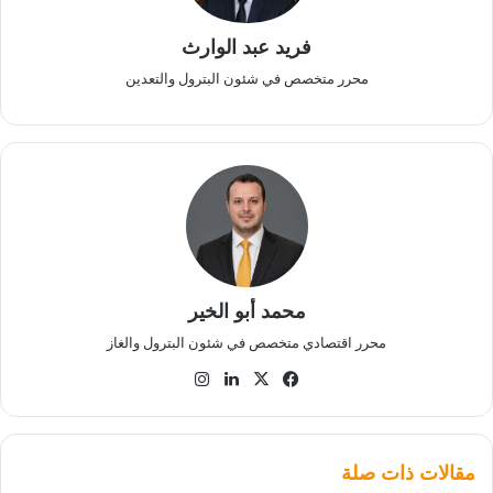
فريد عبد الوارث
محرر متخصص في شئون البترول والتعدين
محمد أبو الخير
محرر اقتصادي متخصص في شئون البترول والغاز
‫X
فيسبوك
لينكدإن
انستقرام
مقالات ذات صلة