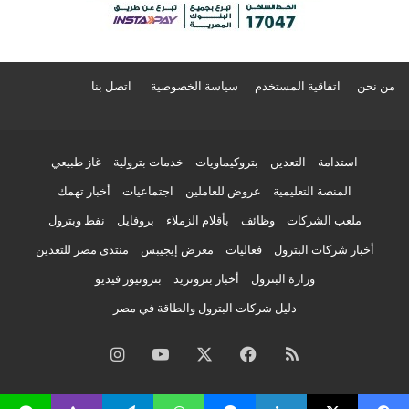
من نحن
اتفاقية المستخدم
سياسة الخصوصية
اتصل بنا
استدامة
التعدين
بتروكيماويات
خدمات بترولية
غاز طبيعي
المنصة التعليمية
عروض للعاملين
اجتماعيات
أخبار تهمك
ملعب الشركات
وظائف
بأقلام الزملاء
بروفايل
نفط وبترول
أخبار شركات البترول
فعاليات
معرض إيجيبس
منتدى مصر للتعدين
وزارة البترول
أخبار بتروتريد
بترونيوز فيديو
دليل شركات البترول والطاقة في مصر
ملخص
فيسبوك
‫X
‫YouTube
انستقرام
الموقع