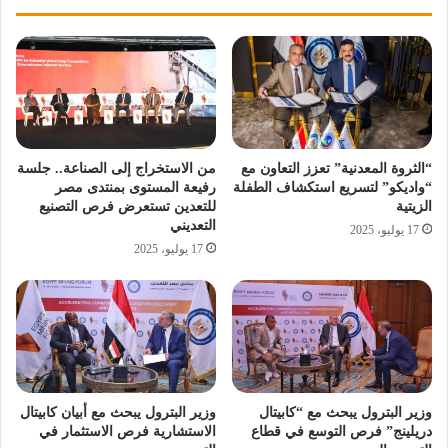
“الثروة المعدنية” تعزز التعاون مع
من الاستخراج إلى الصناعة.. جلسة
“واديكو” لتسريع استكشاف الطفلة
رفيعة المستوى بمنتدى مصر
الزيتية
للتعدين تستعرض فرص التصنيع
التعديني
17 يوليو، 2025
17 يوليو، 2025
وزير البترول يبحث مع “كابيتال
وزير البترول يبحث مع أبيان كابيتال
دريلينج” فرص التوسع في قطاع
الاستشارية فرص الاستثمار في