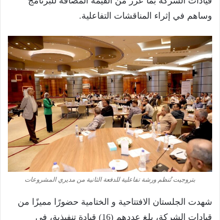
قيادات الشركة بما عزز من القيمة المضافة للبرنامج
وساهم في إثراء المناقشات التفاعلية.
بتروجيت تُنظم ورشة تفاعلية للدفعة الثانية من مديري المشروعات
شهدت الجلستان الافتتاحية و الختامية حضورًا مميزًا من
قيادات الشركة، بلغ عددهم (16) قيادة تنفيذية، في