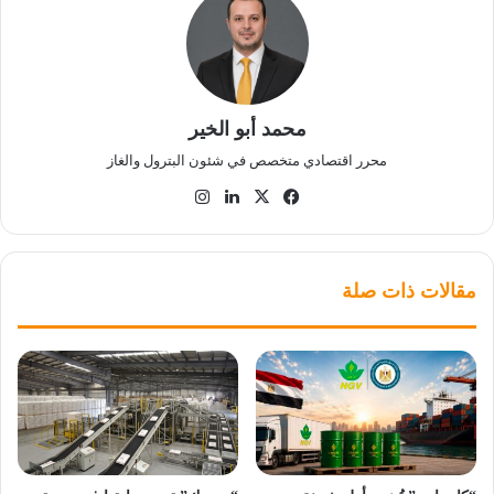
محمد أبو الخير
محرر اقتصادي متخصص في شئون البترول والغاز
‫X
فيسبوك
لينكدإن
انستقرام
مقالات ذات صلة