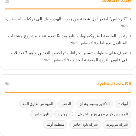
أحدث الأضافات
“كارجاس” تُصَدر أول شحنة من زيوت الهيدروليك إلى تركيا
9 أغسطس،
2026
رئيس القابضة للبتروكيماويات يتابع ميدانيًا تقدم تنفيذ مشروع مشتقات
الميثانول بدمياط
9 أغسطس، 2026
تعرف على خطوات تيسير إجراءات تراخيص التعدين وأهم 7 تعديلات
في قانون الثروة المعدنية الجديد
9 أغسطس، 2026
الكلمات المفتاحية
أوبك +
الدكتور وسيم وهدان
الذهب
المهندس طارق الملا
المهندس كريم بدوي وزير البترول
بتروتريد
تاون جاس
شركة بتروتريد
شركة تاون جاس
منظمة أوبك