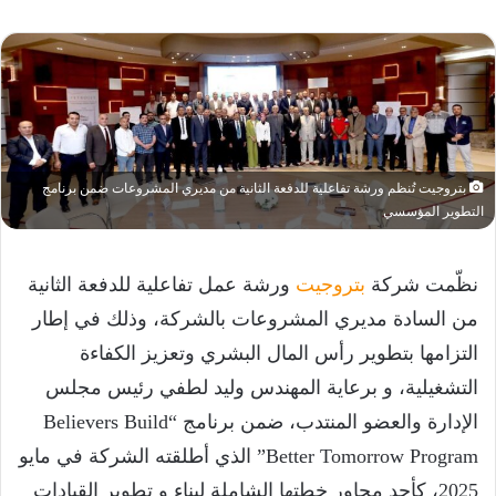
بتروجيت تُنظم ورشة تفاعلية للدفعة الثانية من مديري المشروعات ضمن برنامج
التطوير المؤسسي
نظّمت شركة
بتروجيت
ورشة عمل تفاعلية للدفعة الثانية
من السادة مديري المشروعات بالشركة، وذلك في إطار
التزامها بتطوير رأس المال البشري وتعزيز الكفاءة
التشغيلية، و برعاية المهندس وليد لطفي رئيس مجلس
الإدارة والعضو المنتدب، ضمن برنامج “Believers Build
Better Tomorrow Program” الذي أطلقته الشركة في مايو
2025، كأحد محاور خطتها الشاملة لبناء و تطوير القيادات