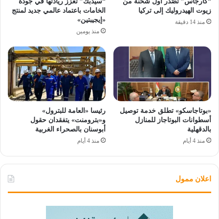
“كارجاس” تُصَدر أول شحنة من
“سيدبك” تعزز ريادتها في جودة
زيوت الهيدروليك إلى تركيا
الخامات باعتماد عالمي جديد لمنتج
«إيجيبتين»
منذ 14 دقيقة
منذ يومين
«بوتاجاسكو» تطلق خدمة توصيل
رئيسا «العامة للبترول»
أسطوانات البوتاجاز للمنازل
و«بترومنت» يتفقدان حقول
بالدقهلية
أبوسنان بالصحراء الغربية
منذ 4 أيام
منذ 4 أيام
اعلان ممول