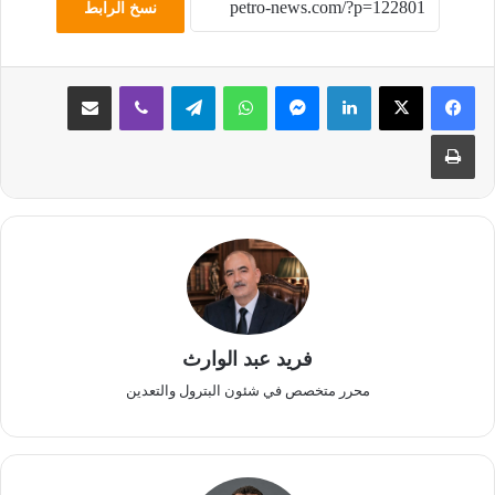
نسخ الرابط
لينكدإن
ماسنجر
واتساب
تيلقرام
ڤايبر
مشاركة عبر البريد
طباعة
فريد عبد الوارث
محرر متخصص في شئون البترول والتعدين