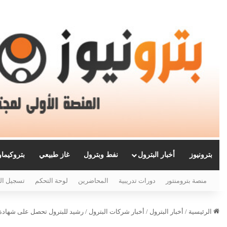
بترونيوز
أخبار البترول
نفط وبترول
غاز طبيعي
بتروكيما
منصة بترومنتور
دورات تدريبية
المحاضرين
لوحة التحكم
تسجيل ال
الرئيسية
/
أخبار البترول
/
أخبار شركات البترول
/
رشيد للبترول تحصل على شهادة ا