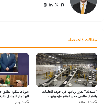
‫X
فيسبوك
لينكدإن
انستقرام
مقالات ذات صلة
“سيدبك” تعزز ريادتها في جودة الخامات
«بوتاجاسكو» تطلق خ
باعتماد عالمي جديد لمنتج «إيجيبتين»
البوتاجاز للمنازل بالدق
منذ 11 ساعة
منذ يومين