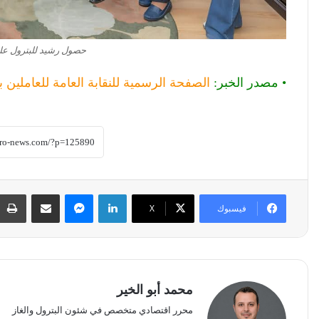
حصول رشيد للبترول على
• مصدر الخبر:
الصفحة الرسمية للنقابة العامة للعاملين ب
لينكدإن
ماسنجر
مشاركة عبر البريد
فيسبوك
‫X
محمد أبو الخير
محرر اقتصادي متخصص في شئون البترول والغاز