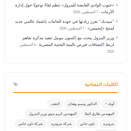
«جنوب الوادي القابضة للبترول» تنظم لقاءً توعويًا حول إدارة
الأزمات
7 أغسطس، 2026
“سيدبك” تعزز ريادتها في جودة الخامات باعتماد عالمي جديد
لمنتج «إيجيبتين»
7 أغسطس، 2026
وزير البترول يبحث مع إكسون موبيل تنفيذ مذكرة تفاهم
لربط اكتشافات قبرص بالبنية التحتية المصرية
6 أغسطس،
2026
الكلمات المفتاحية
أوبك +
الدكتور وسيم وهدان
الذهب
المهندس طارق الملا
المهندس كريم بدوي وزير البترول
بتروتريد
تاون جاس
شركة بتروتريد
شركة تاون جاس