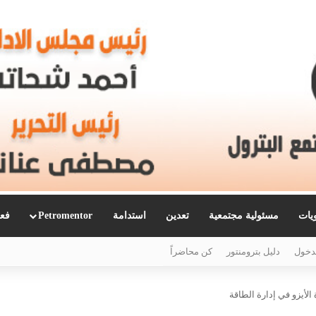
ويات
مسئولية مجتمعية
تعدين
استدامة
Petromentor
فعا
دخول
دليل بترومنتور
كن محاضراً
لأيزو في إدارة الطاقة