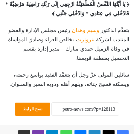
﴿ يَا أَيَّتُهَا النَّفْسُ الْمُطْمَئِنَّةُ ارْجِعِي إِلَى رَبِّكِ رَاضِيَةً مَرْضِيَّةً *
فَادْخُلِي فِي عِبَادِي * وَادْخُلِي جَنَّتِي ﴾
يتقدَّم الدكتور
وسيم وهدان
رئيس مجلس الإدارة والعضو
المنتدب لشركة
بتروتريد
، بخالص العزاء وصادق المواساة
في وفاة الزميل حمدي مبارك – مدير إدارة بقسم
التحصيل بمنطقة قويسنا.
سائلين المولى عزَّ وجل أن يتغمَّد الفقيد بواسع رحمته،
ويسكنه فسيح جناته، ويلهم أهله وذويه الصبر والسلوان.
نسخ الرابط
لينكدإن
ماسنجر
واتساب
تيلقرام
ڤايبر
مشاركة عبر البريد