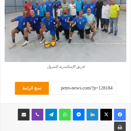
فريق الإسكندرية للبترول
نسخ الرابط
لينكدإن
ماسنجر
واتساب
تيلقرام
ڤايبر
مشاركة عبر البريد
طباعة