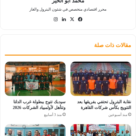
محمد أبو الخير
محرر اقتصادي متخصص في شئون البترول والغاز
‫X
فيسبوك
لينكدإن
انستقرام
مقالات ذات صلة
نقابة البترول تحتفي بفريقها بعد
سيدبك تتوج ببطولة غرب الدلتا
التتويج بكأس شركات القاهرة
وتتأهل لأولمبياد الشركات 2026
منذ أسبوعين
منذ 3 أسابيع