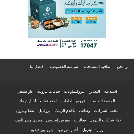
من نحن
اتفاقية المستخدم
سياسة الخصوصية
اتصل بنا
استدامة
التعدين
بتروكيماويات
خدمات بترولية
غاز طبيعي
المنصة التعليمية
عروض للعاملين
اجتماعيات
أخبار تهمك
ملعب الشركات
وظائف
بأقلام الزملاء
بروفايل
نفط وبترول
أخبار شركات البترول
فعاليات
معرض إيجيبس
منتدى مصر للتعدين
وزارة البترول
أخبار بتروتريد
بترونيوز فيديو