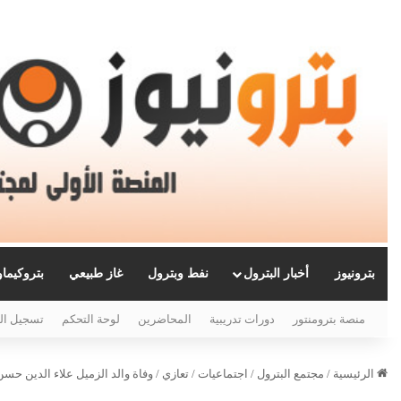
بترونيوز
أخبار البترول
نفط وبترول
غاز طبيعي
بتروكيما
منصة بترومنتور
دورات تدريبية
المحاضرين
لوحة التحكم
تسجيل ال
الرئيسية
/
مجتمع البترول
/
اجتماعيات
/
تعازي
/
وفاة والد الزميل علاء الدين حس