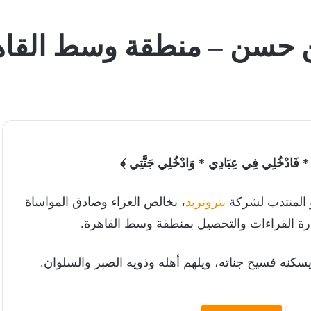
دين حسن – منطقة وسط القا
ِيَّةً * فَادْخُلِي فِي عِبَادِي * وَادْخُلِي جَنَّتِي ﴾
 المنتدب لشركة
بتروتريد
، بخالص العزاء وصادق المواساة
رة القراءات والتحصيل بمنطقة وسط القاهرة.
ويسكنه فسيح جناته، ويلهم أهله وذويه الصبر والسلوان.