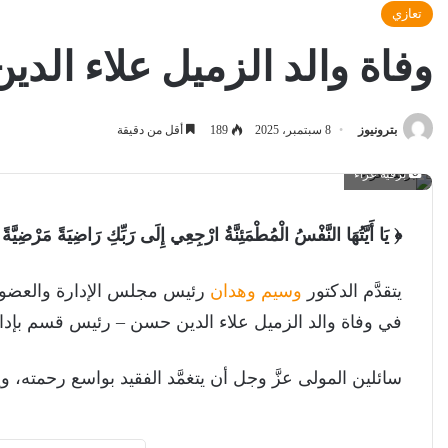
تعازي
وفاة والد الزميل علاء ال
بترونيوز
8 سبتمبر، 2025
189
أقل من دقيقة
برقية عزاء
﴿ يَا أَيَّتُهَا النَّفْسُ الْمُطْمَئِنَّةُ ارْجِعِي إِلَى رَبِّكِ رَاضِيَةً مَرْض
يتقدَّم الدكتور
وسيم وهدان
رئيس مجلس الإدارة والعضو
في وفاة والد الزميل علاء الدين حسن – رئيس قسم بإدا
سائلين المولى عزَّ وجل أن يتغمَّد الفقيد بواسع رحمته، 