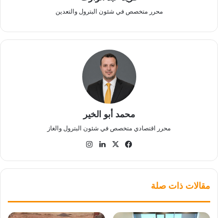
محرر متخصص في شئون البترول والتعدين
محمد أبو الخير
محرر اقتصادي متخصص في شئون البترول والغاز
‫X
فيسبوك
لينكدإن
انستقرام
مقالات ذات صلة