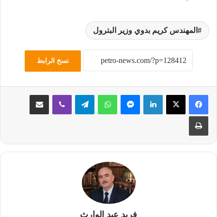
المهندس كريم بدوي وزير البترول
نسخ الرابط
لينكدإن
ماسنجر
واتساب
تيلقرام
ڤايبر
مشاركة عبر البريد
طباعة
فريد عبد الوارث