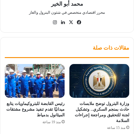
محمد أبو الخير
محرر اقتصادي متخصص في شئون البترول والغاز
‫X
فيسبوك
لينكدإن
انستقرام
مقالات ذات صلة
وزارة البترول توضح ملابسات
رئيس القابضة للبتروكيماويات يتابع
حادث بمنجم السكري.. وتشكيل
ميدانيًا تقدم تنفيذ مشروع مشتقات
لجنة للتحقيق ومراجعة إجراءات
الميثانول بدمياط
السلامة
منذ 19 ساعة
منذ 15 ساعة