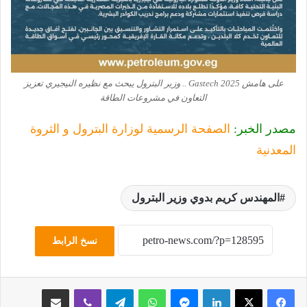
على هامش Gastech 2025 .. وزير البترول يبحث مع نظيره النيجيري تعزيز
التعاون في مشروعات الطاقة
مصدر الخبر:
الصفحة الرسمية لوزارة البترول و الثروة
المعدنية
المهندس كريم بدوي وزير البترول
نسخ الرابط
لينكدإن
ماسنجر
واتساب
تيلقرام
ڤايبر
مشاركة عبر البريد