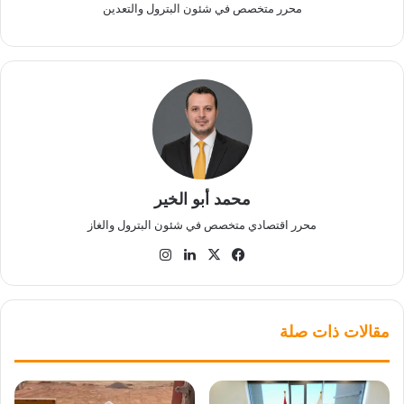
محرر متخصص في شئون البترول والتعدين
محمد أبو الخير
محرر اقتصادي متخصص في شئون البترول والغاز
‫X
فيسبوك
لينكدإن
انستقرام
مقالات ذات صلة