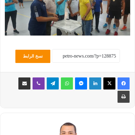
نسخ الرابط
لينكدإن
ماسنجر
واتساب
تيلقرام
ڤايبر
مشاركة عبر البريد
طباعة