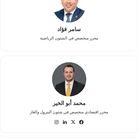
سامر فؤاد
محرر متخصص في الشئون الرياضية
محمد أبو الخير
محرر اقتصادي متخصص في شئون البترول والغاز
‫X
فيسبوك
لينكدإن
انستقرام