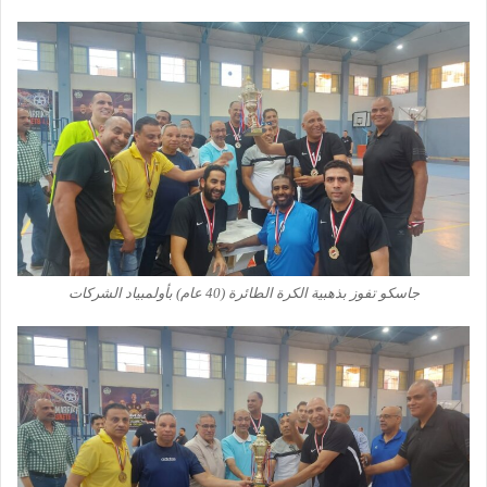
جاسكو تفوز بذهبية الكرة الطائرة (40 عام) بأولمبياد الشركات