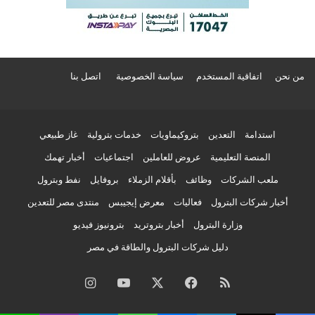
من نحن
اتفاقية المستخدم
سياسة الخصوصية
اتصل بنا
استدامة
التعدين
بتروكيماويات
خدمات بترولية
غاز طبيعي
المنصة التعليمية
عروض للعاملين
اجتماعيات
أخبار تهمك
ملعب الشركات
وظائف
بأقلام الزملاء
بروفايل
نفط وبترول
أخبار شركات البترول
فعاليات
معرض إيجيبس
منتدى مصر للتعدين
وزارة البترول
أخبار بتروتريد
بترونيوز فيديو
دليل شركات البترول والطاقة في مصر
ملخص
فيسبوك
‫X
‫YouTube
انستقرام