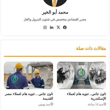
محمد أبو الخير
محرر اقتصادي متخصص في شئون البترول والغاز
‫X
فيسبوك
لينكدإن
انستقرام
مقالات ذات صلة
تاون جاس.. تنويه هام لعملاء
تاون جاس .. تنويه هام لعملاء مصر
الإسكندرية
القديمة
منذ 14 ساعة
منذ يومين