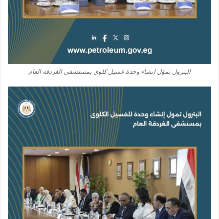
البترول تموّل إنشاء وحدة غسيل كلوي بمستشفى الغردقة العام