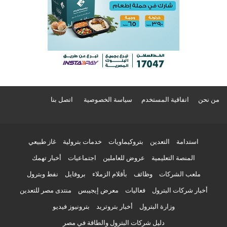
من نحن
اتفاقية المستخدم
سياسة الخصوصية
اتصل بنا
استدامة
التعدين
بتروكيماويات
خدمات بترولية
غاز طبيعي
المنصة التعليمية
عروض للعاملين
اجتماعيات
أخبار تهمك
ملعب الشركات
وظائف
بأقلام الزملاء
بروفايل
نفط وبترول
أخبار شركات البترول
فعاليات
معرض إيجيبس
منتدى مصر للتعدين
وزارة البترول
أخبار بتروتريد
بترونيوز فيديو
دليل شركات البترول والطاقة في مصر