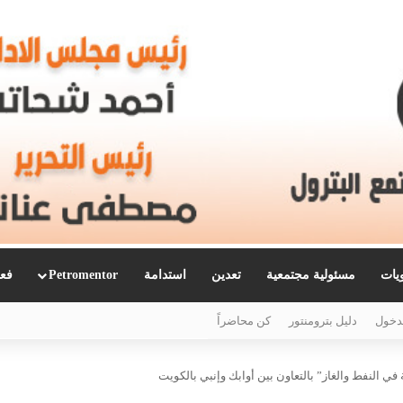
ويات
مسئولية مجتمعية
تعدين
استدامة
Petromentor
فعا
دخول
دليل بترومنتور
كن محاضراً
في النفط والغاز” بالتعاون بين أوابك وإنبي بالكويت