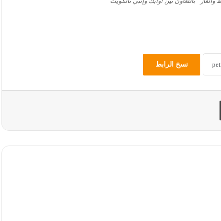
 والغاز” بالتعاون بين أوابك وإنبي بالكويت
نسخ الرابط
طباعة