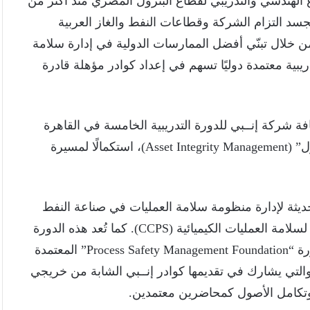
اع الهندسي والتدريبي لقطاع البترول المصري منذ أكثر من
 يجسد التزام الشركة وقطاعات النفط والغاز العربية
ن خلال تبنّي أفضل الممارسات الدولية في إدارة سلامة
Process S)، وتنفيذ برامج تدريبية معتمدة دوليًا تسهم في إعداد كوادر مؤهلة قادرة
 شركة إنــبي للدورة التدريبية الخامسة في القاهرة
خلال شهر فبراير 2026 تحت عنوان “إدارة وتكامل الأصول” (Asset Integrity Management)، استكمالًا لمسيرة
ديثة لإدارة منظومة سلامة العمليات في صناعة النفط
والغاز، من خلال تطبيق المبادئ العشرين للمركز الدولي لسلامة العمليات الكيميائية (CCPS). كما تُعد هذه الدورة
مقدمة لدورات أكثر تخصصًا تقدمها إنــبي، من أبرزها دورة “Process Safety Management Foundation” المعتمدة
معهد البريطاني للمهندسين الكيميائيين (IChemE)، والتي يشارك في تقديمها كوادر إنــبي الشابة من خريجي
 وتكامل الأصول كمحاضرين معتمدين.