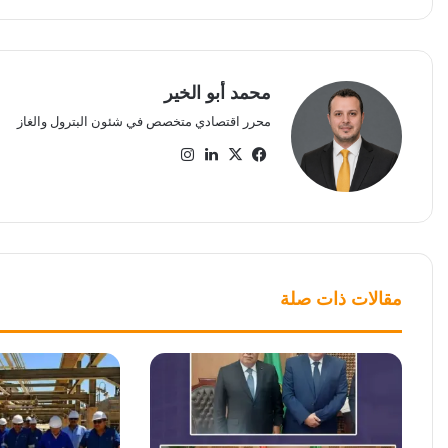
محمد أبو الخير
محرر اقتصادي متخصص في شئون البترول والغاز
‫X
فيسبوك
لينكدإن
انستقرام
مقالات ذات صلة