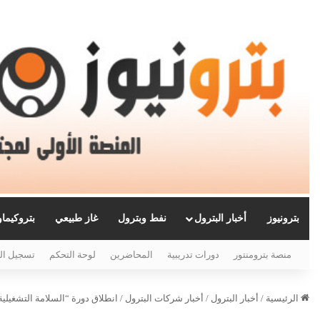
بترونيوز
أخبار البترول
نفط وبترول
غاز طبيعي
بتروكيما
منصة بترومنتور
دورات تدريبية
المحاضرين
لوحة التحكم
تسجيل ال
الرئيسية
/
أخبار البترول
/
أخبار شركات البترول
/
انطلاق دورة “السلامة التشغيلية 