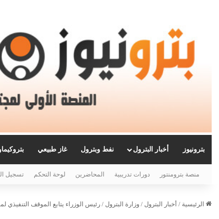
بترونيوز
أخبار البترول
نفط وبترول
غاز طبيعي
بتروكيما
منصة بترومنتور
دورات تدريبية
المحاضرين
لوحة التحكم
تسجيل ال
الرئيسية
/
أخبار البترول
/
وزارة البترول
/
رئيس الوزراء يتابع الموقف التنفيذي 