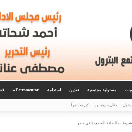
ويات
مسئولية مجتمعية
تعدين
استدامة
Petromentor
فعا
دخول
دليل بترومنتور
كن محاضراً
لمشروعات الطاقة المتجددة في مصر