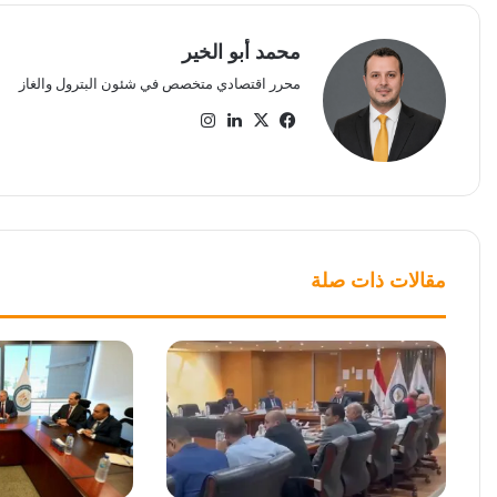
محمد أبو الخير
محرر اقتصادي متخصص في شئون البترول والغاز
‫X
فيسبوك
لينكدإن
انستقرام
مقالات ذات صلة