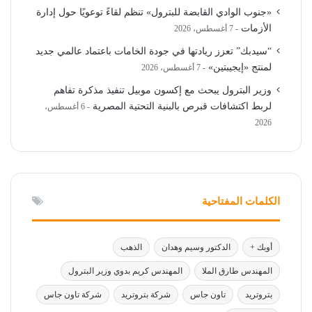
«جنوب الوادي القابضة للبترول» تنظم لقاءً توعويًا حول إدارة
الأزمات
7 أغسطس، 2026
“سيدبك” تعزز ريادتها في جودة الخامات باعتماد عالمي جديد
لمنتج «إيجيبتين»
7 أغسطس، 2026
وزير البترول يبحث مع إكسون موبيل تنفيذ مذكرة تفاهم
لربط اكتشافات قبرص بالبنية التحتية المصرية
6 أغسطس،
2026
الكلمات المفتاحية
أوبك +
الدكتور وسيم وهدان
الذهب
المهندس طارق الملا
المهندس كريم بدوي وزير البترول
بتروتريد
تاون جاس
شركة بتروتريد
شركة تاون جاس