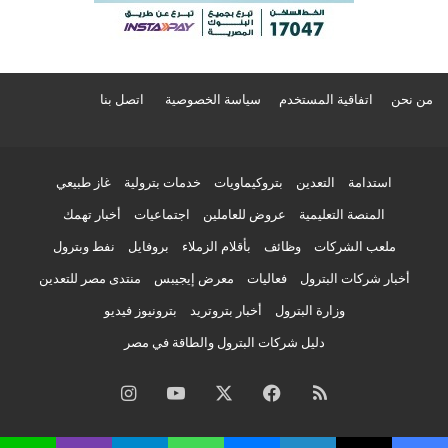
من نحن
اتفاقية المستخدم
سياسة الخصوصية
اتصل بنا
استدامة
التعدين
بتروكيماويات
خدمات بترولية
غاز طبيعي
المنصة التعليمية
عروض للعاملين
اجتماعيات
أخبار تهمك
ملعب الشركات
وظائف
بأقلام الزملاء
بروفايل
نفط وبترول
أخبار شركات البترول
فعاليات
معرض إيجيبس
منتدى مصر للتعدين
وزارة البترول
أخبار بتروتريد
بترونيوز فيديو
دليل شركات البترول والطاقة في مصر
ملخص
فيسبوك
‫X
‫YouTube
انستقرام
الموقع