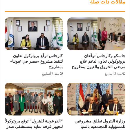
مقالات ذات صلة
جاسكو وكارجاس توقّعان
كارجاس توقّع بروتوكول تعاون
بروتوكولي تعاون لدعم علاج
لتنفيذ مشروع «مصر في عيوننا»
مرضى الحروق والعيون بمطروح
بمطروح
منذ 3 أسابيع
منذ 3 أسابيع
وزارة البترول تطلق مشروعين
“الفرعونية للبترول” توقع بروتوكولاً
للمسؤولية المجتمعية بالمنيا
لتجهيز غرفة عناية بمستشفى صدر