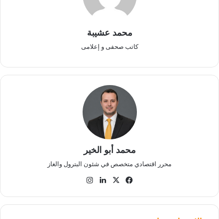
محمد عشيبة
كاتب صحفى و إعلامى
محمد أبو الخير
محرر اقتصادي متخصص في شئون البترول والغاز
‫X
فيسبوك
لينكدإن
انستقرام