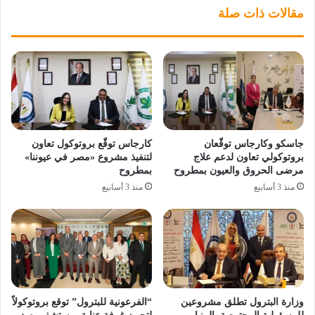
مقالات ذات صلة
جاسكو وكارجاس توقّعان
كارجاس توقّع بروتوكول تعاون
بروتوكولي تعاون لدعم علاج
لتنفيذ مشروع «مصر في عيوننا»
مرضى الحروق والعيون بمطروح
بمطروح
منذ 3 أسابيع
منذ 3 أسابيع
وزارة البترول تطلق مشروعين
“الفرعونية للبترول” توقع بروتوكولاً