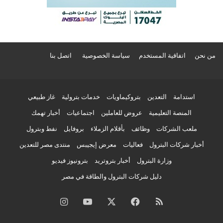
من نحن
اتفاقية المستخدم
سياسة الخصوصية
اتصل بنا
استدامة
التعدين
بتروكيماويات
خدمات بترولية
غاز طبيعي
المنصة التعليمية
عروض للعاملين
اجتماعيات
أخبار تهمك
ملعب الشركات
وظائف
بأقلام الزملاء
بروفايل
نفط وبترول
أخبار شركات البترول
فعاليات
معرض إيجيبس
منتدى مصر للتعدين
وزارة البترول
أخبار بتروتريد
بترونيوز فيديو
دليل شركات البترول والطاقة في مصر
ملخص
فيسبوك
‫X
‫YouTube
انستقرام