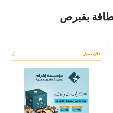
طاقة بقبرص
اعلان ممول