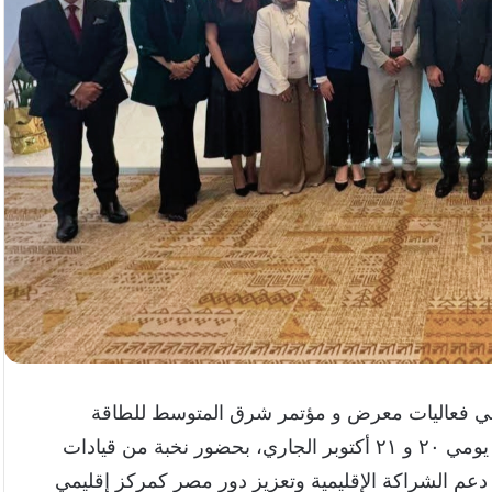
ي فعاليات معرض و مؤتمر شرق المتوسط للطاقة
(EMC 2025)، والذي استضافته مدينة ليماسول القبرصية يومي ٢٠ و ٢١ أكتوبر الجاري، بحضور نخبة من قيادات
 دعم الشراكة الإقليمية وتعزيز دور مصر كمركز إقليمي