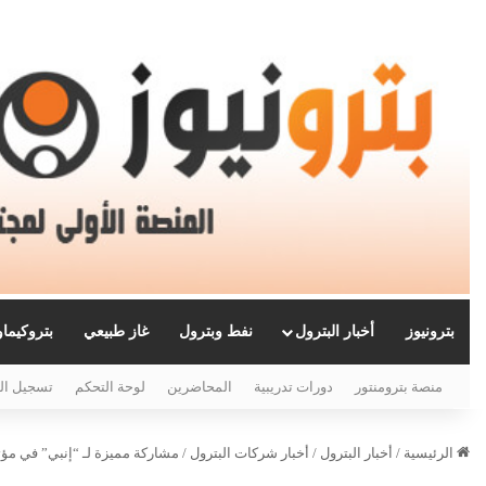
بترونيوز
أخبار البترول
نفط وبترول
غاز طبيعي
بتروكيما
منصة بترومنتور
دورات تدريبية
المحاضرين
لوحة التحكم
تسجيل ال
الرئيسية
/
أخبار البترول
/
أخبار شركات البترول
/
مشاركة مميزة لـ “إنبي” في م