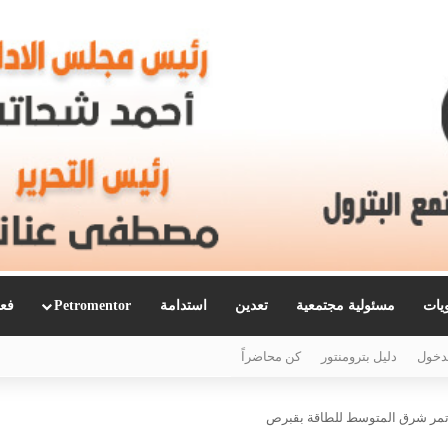
ويات
مسئولية مجتمعية
تعدين
استدامة
Petromentor
فعا
دخول
دليل بترومنتور
كن محاضراً
ؤتمر شرق المتوسط للطاقة بقبرص