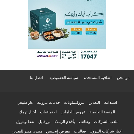
من نحن
اتفاقية المستخدم
سياسة الخصوصية
اتصل بنا
استدامة
التعدين
بتروكيماويات
خدمات بترولية
غاز طبيعي
المنصة التعليمية
عروض للعاملين
اجتماعيات
أخبار تهمك
ملعب الشركات
وظائف
بأقلام الزملاء
بروفايل
نفط وبترول
أخبار شركات البترول
فعاليات
معرض إيجيبس
منتدى مصر للتعدين