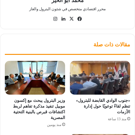
محمد أبو الخير
محرر اقتصادي متخصص في شئون البترول والغاز
‫X
فيسبوك
لينكدإن
انستقرام
مقالات ذات صلة
«جنوب الوادي القابضة للبترول»
وزير البترول يبحث مع إكسون
تنظم لقاءً توعويًا حول إدارة
موبيل تنفيذ مذكرة تفاهم لربط
الأزمات
اكتشافات قبرص بالبنية التحتية
المصرية
منذ 13 ساعة
منذ يومين