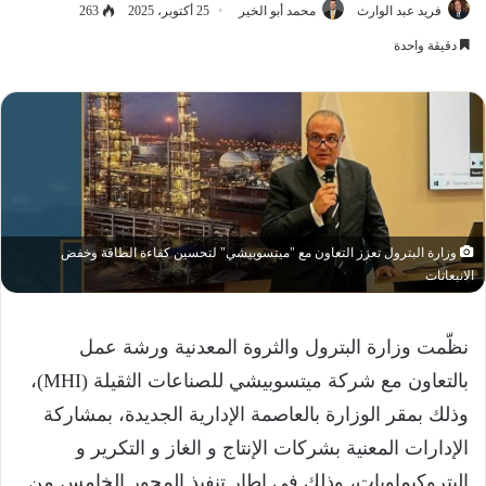
فريد عبد الوارث
محمد أبو الخير
25 أكتوبر، 2025
263
دقيقة واحدة
وزارة البترول تعزز التعاون مع "ميتسوبيشي" لتحسين كفاءة الطاقة وخفض
الانبعاثات
نظّمت وزارة البترول والثروة المعدنية ورشة عمل
بالتعاون مع شركة ميتسوبيشي للصناعات الثقيلة (MHI)،
وذلك بمقر الوزارة بالعاصمة الإدارية الجديدة، بمشاركة
الإدارات المعنية بشركات الإنتاج و الغاز و التكرير و
البتروكيماويات، وذلك في إطار تنفيذ المحور الخامس من