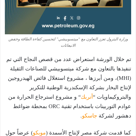
وزارة البترول تعزز التعاون مع “ميتسوبيشي” لتحسين كفاءة الطاقة وخفض
الانبعاثات
تم خلال الورشة استعراض عدد من قصص النجاح التي تم
تنفيذها بالتعاون مع شركة ميتسوبيشي للصناعات الثقيلة
(MHI)، ومن أبرزها ، مشروع استغلال فائض الهيدروجين
لإنتاج البخار بشركة الإسكندرية الوطنية للتكرير
والبتروكيماويات “
أنربك
“ و مشروع استرجاع الحرارة من
عوادم التوربينات باستخدام تقنية ORC بمحطة ضواغط
دهشور لشركة
جاسكو
.
كما قدمت شركة مصر لإنتاج الأسمدة (
موبكو
) عرضاً حول