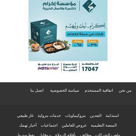
من نحن
اتفاقية المستخدم
سياسة الخصوصية
اتصل بنا
استدامة
التعدين
بتروكيماويات
خدمات بترولية
غاز طبيعي
المنصة التعليمية
عروض للعاملين
اجتماعيات
أخبار تهمك
ملعب الشركات
وظائف
بأقلام الزملاء
بروفايل
نفط وبترول