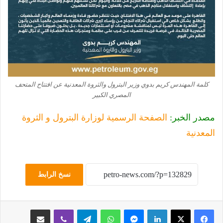
كلمة المهندس كريم بدوي وزير البترول والثروة المعدنية عن افتتاح المتحف
المصري الكبير
مصدر الخبر:
الصفحة الرسمية لوزارة البترول و الثروة
المعدنية
نسخ الرابط
لينكدإن
ماسنجر
واتساب
تيلقرام
ڤايبر
مشاركة عبر البريد