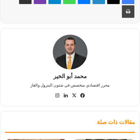
طباعة
محمد أبو الخير
محرر اقتصادي متخصص في شئون البترول والغاز
‫X
فيسبوك
لينكدإن
انستقرام
مقالات ذات صلة