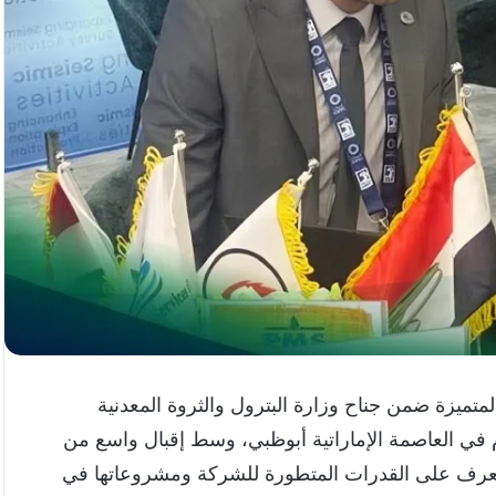
ا المتميزة ضمن جناح وزارة البترول والثروة المعدنية
ض ومؤتمر أديبك الدولي 2025، والمقام في العاصمة الإماراتية أبوظبي، وسط إقبال واسع من
بالتعرف على القدرات المتطورة للشركة ومشروعاتها في