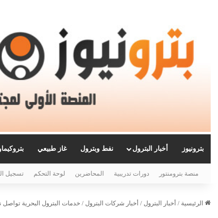
بترونيوز
أخبار البترول
نفط وبترول
غاز طبيعي
بتروكيما
منصة بترومنتور
دورات تدريبية
المحاضرين
لوحة التحكم
تسجيل ال
الرئيسية
/
أخبار البترول
/
أخبار شركات البترول
/
خدمات البترول البحرية تواصل نشا