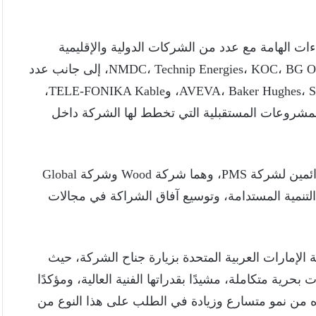
ات الهامة مع عدد من الشركات الدولية والإقليمية
الكبرى العاملة في مجالات الطاقة والبترول، من بينها NMDC، Technip Energies، KOC، BG One، إلى جانب عدد
من الموردين والمقاولين ومقدمي الخدمات مثل AVEVA، Baker Hughes، Saknafta، وTELE-FONIKA Kable،
 المشروعات المستقبلية التي تخطط لها الشركة داخل
كما شهدت الفعاليات لقاءات مثمرة مع شركاء النجاح الدائمين لشركة PMS، وهما شركة Wood وشركة Global
هود التنمية المستدامة، وتوسيع آفاق الشراكة في مجالات
 الإمارات العربية المتحدة بزيارة جناح الشركة، حيث
ن مشروعات وخدمات بحرية متكاملة، مشيدًا بقدراتها الفنية العالية، ومؤكدًا
ه من نمو متسارع وزيادة في الطلب على هذا النوع من