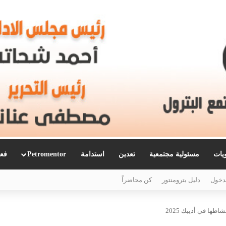
ويات
مسئولية مجتمعية
تعدين
استدامة
Petromentor
فعا
دخول
دليل بترومنتور
كن محاضراً
طها في أديبك 2025