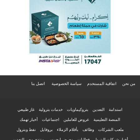
من نحن
اتفاقية المستخدم
سياسة الخصوصية
اتصل بنا
استدامة
التعدين
بتروكيماويات
خدمات بترولية
غاز طبيعي
المنصة التعليمية
عروض للعاملين
اجتماعيات
أخبار تهمك
ملعب الشركات
وظائف
بأقلام الزملاء
بروفايل
نفط وبترول
أخبار شركات البترول
فعاليات
معرض إيجيبس
منتدى مصر للتعدين