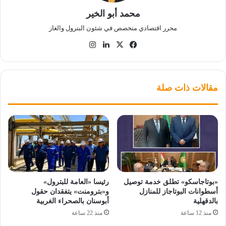
محمد أبو الخير
محرر اقتصادي متخصص في شئون البترول والغاز
‫X
فيسبوك
لينكدإن
انستقرام
مقالات ذات صلة
«بوتاجاسكو» تطلق خدمة توصيل
رئيسا «العامة للبترول»
أسطوانات البوتاجاز للمنازل
و«بترومنت» يتفقدان حقول
بالدقهلية
أبوسنان بالصحراء الغربية
منذ 12 ساعة
منذ 22 ساعة