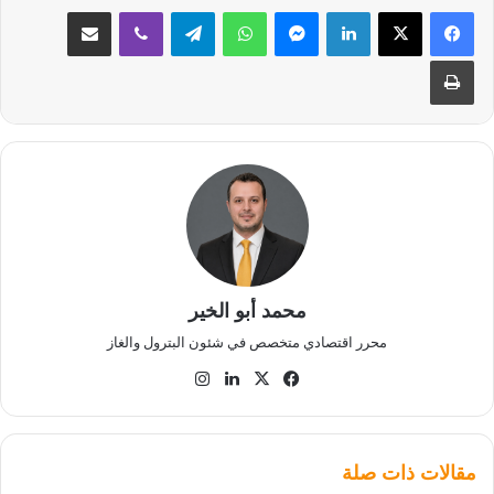
لينكدإن
ماسنجر
واتساب
تيلقرام
ڤايبر
مشاركة عبر البريد
طباعة
محمد أبو الخير
محرر اقتصادي متخصص في شئون البترول والغاز
‫X
فيسبوك
لينكدإن
انستقرام
مقالات ذات صلة