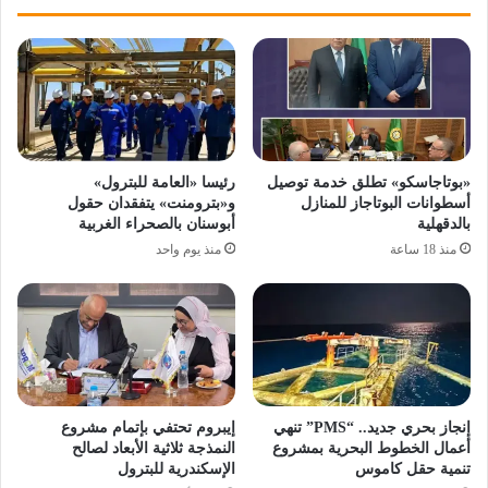
«بوتاجاسكو» تطلق خدمة توصيل
رئيسا «العامة للبترول»
أسطوانات البوتاجاز للمنازل
و«بترومنت» يتفقدان حقول
بالدقهلية
أبوسنان بالصحراء الغربية
منذ 18 ساعة
منذ يوم واحد
إنجاز بحري جديد.. “PMS” تنهي
إيبروم تحتفي بإتمام مشروع
أعمال الخطوط البحرية بمشروع
النمذجة ثلاثية الأبعاد لصالح
تنمية حقل كاموس
الإسكندرية للبترول