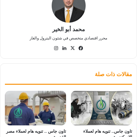
محمد أبو الخير
محرر اقتصادي متخصص في شئون البترول والغاز
‫X
فيسبوك
لينكدإن
انستقرام
مقالات ذات صلة
تاون جاس.. تنويه هام لعملاء
تاون جاس .. تنويه هام لعملاء مصر