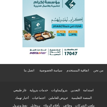
من نحن
اتفاقية المستخدم
سياسة الخصوصية
اتصل بنا
استدامة
التعدين
بتروكيماويات
خدمات بترولية
غاز طبيعي
المنصة التعليمية
عروض للعاملين
اجتماعيات
أخبار تهمك
ملعب الشركات
وظائف
بأقلام الزملاء
بروفايل
نفط وبترول