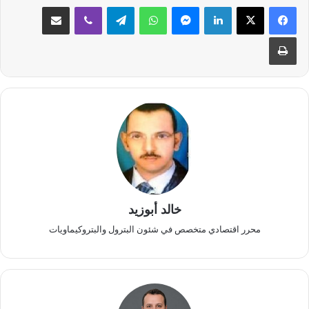
لينكدإن
ماسنجر
واتساب
تيلقرام
ڤايبر
مشاركة عبر البريد
طباعة
خالد أبوزيد
محرر اقتصادي متخصص في شئون البترول والبتروكيماويات