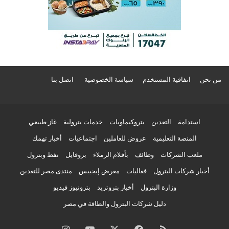
من نحن
اتفاقية المستخدم
سياسة الخصوصية
اتصل بنا
استدامة
التعدين
بتروكيماويات
خدمات بترولية
غاز طبيعي
المنصة التعليمية
عروض للعاملين
اجتماعيات
أخبار تهمك
ملعب الشركات
وظائف
بأقلام الزملاء
بروفايل
نفط وبترول
أخبار شركات البترول
فعاليات
معرض إيجيبس
منتدى مصر للتعدين
وزارة البترول
أخبار بتروتريد
بترونيوز فيديو
دليل شركات البترول والطاقة في مصر
ملخص
فيسبوك
‫X
‫YouTube
انستقرام