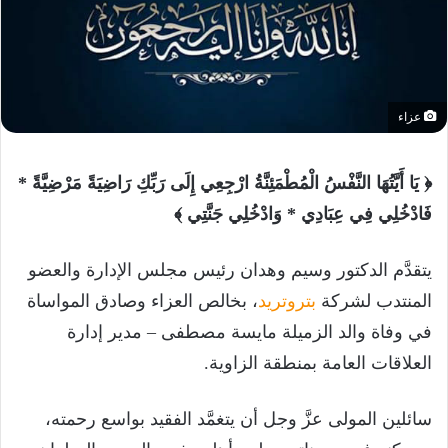
عزاء
﴿ يَا أَيَّتُهَا النَّفْسُ الْمُطْمَئِنَّةُ ارْجِعِي إِلَى رَبِّكِ رَاضِيَةً مَرْضِيَّةً *
فَادْخُلِي فِي عِبَادِي * وَادْخُلِي جَنَّتِي ﴾
يتقدَّم الدكتور وسيم وهدان رئيس مجلس الإدارة والعضو
المنتدب لشركة
بتروتريد
، بخالص العزاء وصادق المواساة
في وفاة والد الزميلة مايسة مصطفى – مدير إدارة
العلاقات العامة بمنطقة الزاوية.
سائلين المولى عزَّ وجل أن يتغمَّد الفقيد بواسع رحمته،