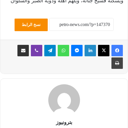
ويسكنه فسيح جناته، ويلهم أهله وذويه الصبر والسلوان
نسخ الرابط
لينكدإن
ماسنجر
واتساب
تيلقرام
ڤايبر
مشاركة عبر البريد
طباعة
بترونيوز