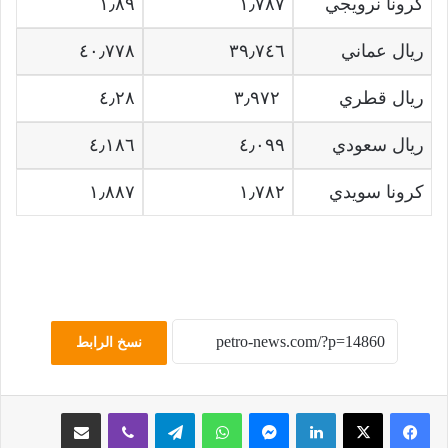
كرونا نرويجي
١٫٧٨٧
١٫٨٩
ريال عماني
٣٩٫٧٤٦
٤٠٫٧٧٨
ريال قطري
٣٫٩٧٢
٤٫٢٨
ريال سعودي
٤٫٠٩٩
٤٫١٨٦
كرونا سويدي
١٫٧٨٢
١٫٨٨٧
نسخ الرابط
لينكدإن
ماسنجر
واتساب
تيلقرام
ڤايبر
مشاركة عبر البريد