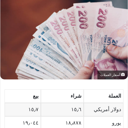
أسعار العملات
العملة
شراء
بيع
دولار أمريكي
١٥٫٦
١٥٫٧
يورو
١٨٫٨٧٨
١٩٫٠٤٤