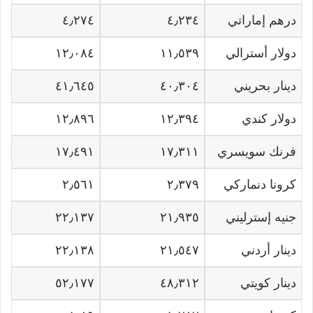
درهم إماراتي
٤٫٢٣٤
٤٫٢٧٤
دولار أسترالي
١١٫٥٣٩
١٢٫٠٨٤
دينار بحريني
٤٠٫٣٠٤
٤١٫٦٤٥
دولار كندي
١٢٫٣٩٤
١٢٫٨٩٦
فرنك سويسري
١٧٫٣١١
١٧٫٤٩١
كرونا دنماركي
٢٫٣٧٩
٢٫٥٦١
جنيه إسترليني
٢١٫٩٣٥
٢٢٫١٣٧
دينار أردني
٢١٫٥٤٧
٢٢٫١٣٨
دينار كويتي
٤٨٫٣١٢
٥٢٫١٧٧