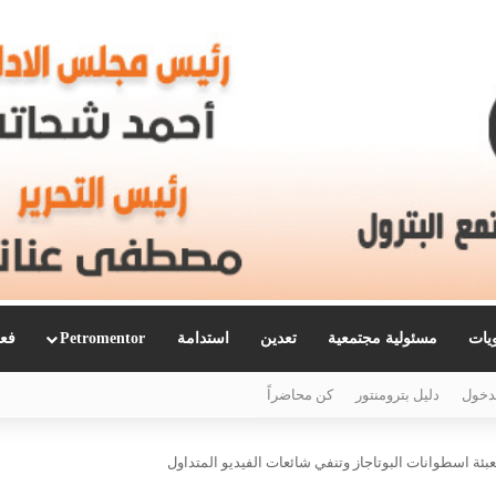
ويات
مسئولية مجتمعية
تعدين
استدامة
Petromentor
فعا
دخول
دليل بترومنتور
كن محاضراً
ئة اسطوانات البوتاجاز وتنفي شائعات الفيديو المتداول