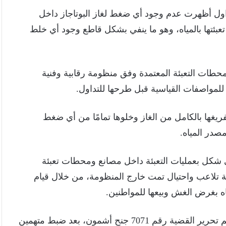
داول أظهرت عدم وجود أي ضغط لغاز البوتاجاز داخل
ل تعبئتها بالمياه، وهو ما ينفي بشكل قاطع وجود أي خلط
محطات التعبئة المعتمدة وفق منظومة رقابية وفنية
للمواصفات القياسية قبل طرحها للتداول.
 تفريغها بالكامل من الغاز وخلوها تمامًا من أي ضغط
صدر المياه.
ي شكل بعمليات التعبئة داخل مصانع ومحطات تعبئة
قعة تلاعب واحتيال تمت خارج المنظومة، من خلال قيام
اه بغرض الغش وبيعها للمواطنين.
كما أشارت الشركة إلى أنه سبق ضبط واقعة مماثلة، وتم تحرير القضية رقم 7071 جنح أشمون، بعد ضبط متهمين