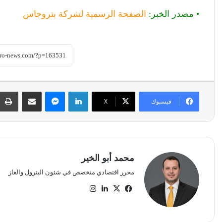
• مصدر الخبر:
الصفحة الرسمية لشركة بتروجاس
لينكدإن
ماسنجر
مشاركة عبر البريد
فيسبوك
‫X
محمد أبو الخير
محرر اقتصادي متخصص في شئون البترول والغاز
‫X
فيسبوك
لينكدإن
انستقرام