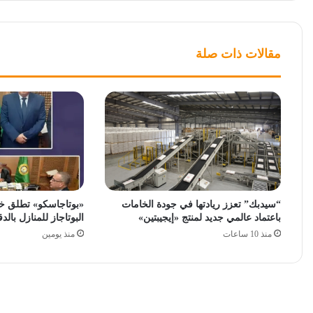
مقالات ذات صلة
“سيدبك” تعزز ريادتها في جودة الخامات
«بوتاجاسكو» تطلق خ
باعتماد عالمي جديد لمنتج «إيجيبتين»
البوتاجاز للمنازل بالدق
منذ 10 ساعات
منذ يومين