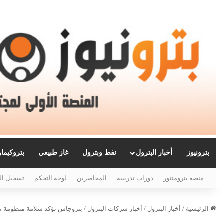
بترونيوز
أخبار البترول
نفط وبترول
غاز طبيعي
بتروكيما
منصة بترومنتور
دورات تدريبية
المحاضرين
لوحة التحكم
تسجيل ال
الرئيسية
/
أخبار البترول
/
أخبار شركات البترول
/
بتروجاس تؤكد سلامة منظومة تعب