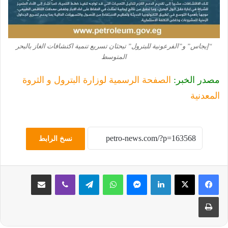
“إيجاس” و”الفرعونية للبترول” تبحثان تسريع تنمية اكتشافات الغاز بالبحر
المتوسط
مصدر الخبر:
الصفحة الرسمية لوزارة البترول و الثروة
المعدنية
نسخ الرابط
لينكدإن
ماسنجر
واتساب
تيلقرام
ڤايبر
مشاركة عبر البريد
طباعة