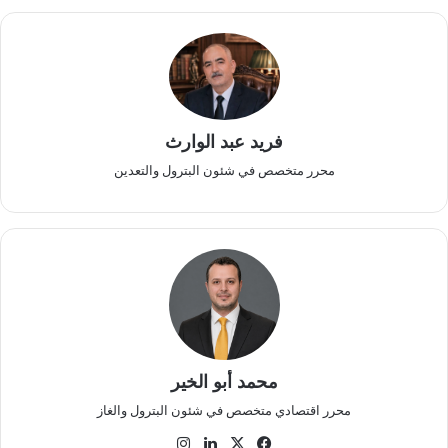
فريد عبد الوارث
محرر متخصص في شئون البترول والتعدين
محمد أبو الخير
محرر اقتصادي متخصص في شئون البترول والغاز
‫X
فيسبوك
لينكدإن
انستقرام