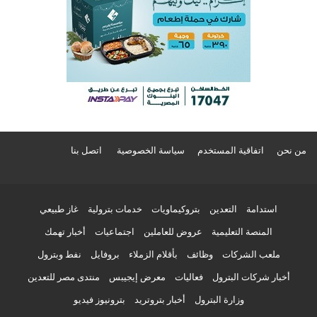
من نحن
اتفاقية المستخدم
سياسة الخصوصية
اتصل بنا
استدامة
التعدين
بتروكيماويات
خدمات بترولية
غاز طبيعي
المنصة التعليمية
عروض للعاملين
اجتماعيات
أخبار تهمك
ملعب الشركات
وظائف
بأقلام الزملاء
بروفايل
نفط وبترول
أخبار شركات البترول
فعاليات
معرض إيجيبس
منتدى مصر للتعدين
وزارة البترول
أخبار بتروتريد
بترونيوز فيديو