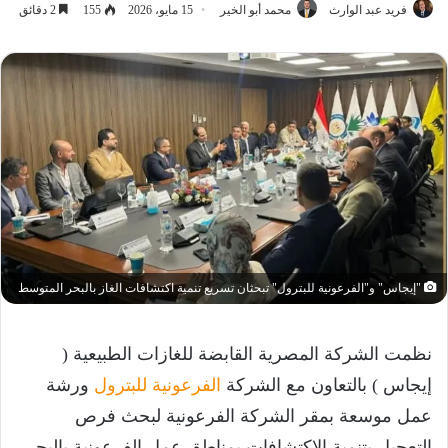
فريد عبد الوارث
محمد أبو الخير
15 مايو، 2026
155
2 دقائق
"إيجاس" و"الفرعونية للبترول" تبحثان تسريع تنمية اكتشافات الغاز بالبحر المتوسط
نظمت الشركة المصرية القابضة للغازات الطبيعية (
إيجاس ) بالتعاون مع الشركة
الفرعونية للبترول
ورشة
عمل موسعة بمقر الشركة الفرعونية لبحث فرص
التعجيل بتنمية الاكتشافات بمناطق عمل الفرعونية بالبحر