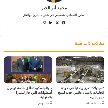
محمد أبو الخير
محرر اقتصادي متخصص في شئون البترول والغاز
‫X
فيسبوك
لينكدإن
انستقرام
مقالات ذات صلة
“سيدبك” تعزز ريادتها في جودة
«بوتاجاسكو» تطلق خدمة توصيل
الخامات باعتماد عالمي جديد لمنتج
أسطوانات البوتاجاز للمنازل
«إيجيبتين»
بالدقهلية
منذ 17 ساعة
منذ يومين